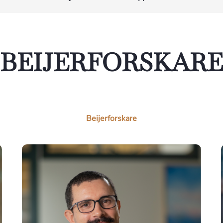
BEIJERFORSKARE
Beijerforskare