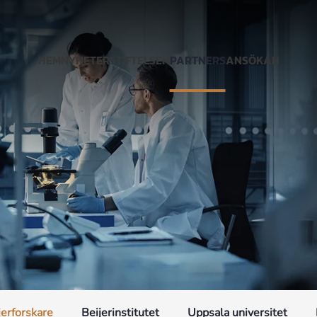
HEM
NYHETER
STIFTELSEN
PARTNERS
ANSÖKAN
jerforskare
Beijerinstitutet
Uppsala universitet