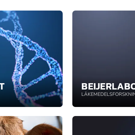
T
BEIJERLAB
LÄKEMEDELSFORSKNI