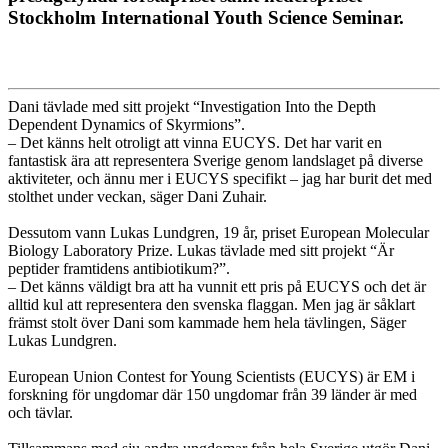
Stockholm International Youth Science Seminar.
Dani tävlade med sitt projekt “Investigation Into the Depth
Dependent Dynamics of Skyrmions”.
–
Det känns helt otroligt att vinna EUCYS. Det har varit en
fantastisk ära att representera Sverige genom landslaget på diverse
aktiviteter, och ännu mer i EUCYS specifikt – jag har burit det med
stolthet under veckan, säger Dani Zuhair.
Dessutom vann Lukas Lundgren, 19 år, priset European Molecular
Biology Laboratory Prize. Lukas tävlade med sitt projekt “Är
peptider framtidens antibiotikum?”.
–
Det känns väldigt bra att ha vunnit ett pris på EUCYS och det är
alltid kul att representera den svenska flaggan. Men jag är såklart
främst stolt över Dani som kammade hem hela tävlingen, Säger
Lukas Lundgren.
European Union Contest for Young Scientists (EUCYS) är EM i
forskning för ungdomar där 150 ungdomar från 39 länder är med
och tävlar.