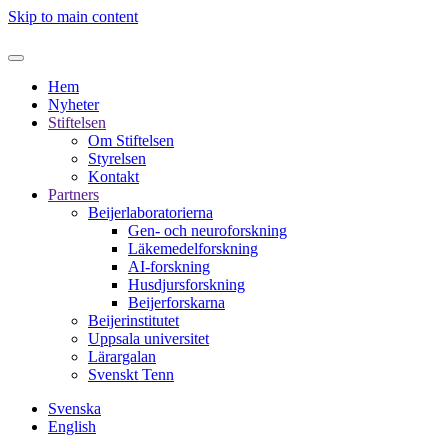
Skip to main content
Hem
Nyheter
Stiftelsen
Om Stiftelsen
Styrelsen
Kontakt
Partners
Beijerlaboratorierna
Gen- och neuroforskning
Läkemedelforskning
AI-forskning
Husdjursforskning
Beijerforskarna
Beijerinstitutet
Uppsala universitet
Lärargalan
Svenskt Tenn
Svenska
English