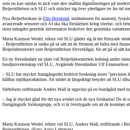
som nu kan samlas in tack vare den snabba digitaliseringen på moderna
Beijerstiftelsen och SLU och sträcker sig över ytterligare tre års tid me
Nya Beijerforskare är
Elin Hernlund
, institutionen för anatomi, fysi
avancerade sensorer och AI ska öka förståelsen kring rörelse- och be
stora mängder genetisk information beskriver den genetiska variationen
Maria Knutson Wedel, rektor vid SLU gläder sig åt det förnyade stöd
– Beijerstiftelsen är unika på så sätt att de förutom att bidra med fina
Beijerlaboratorier som Beijerstiftelsen förverkligat, för att på så sät
En ny föreståndare tar plats vid Beijerlaboratoriets ledning under näs
husdjursvetenskap vid SLU. Avgående föreståndare Ulf Emanuelson lyf
– SLU har mycket framgångsrikt bedrivit forskning inom ”precision live
hållbar mjölkproduktion. Att stödet är långsiktigt betyder att SLU ti
Stiftelsens ordförande Anders Wall är uppväxt på en bondgård med mjöl
– Jag är mycket glad för det nya avtalet och de nya forskarna! De är 
framgångsrik forskargrupp, och vi är övertygade om att de kommer att
Maria Knutson Wedel, rektor vid SLU, Anders Wall, ordförande i Beijer
Beijerstiftelsen. (Foto: Anna Lehrman).