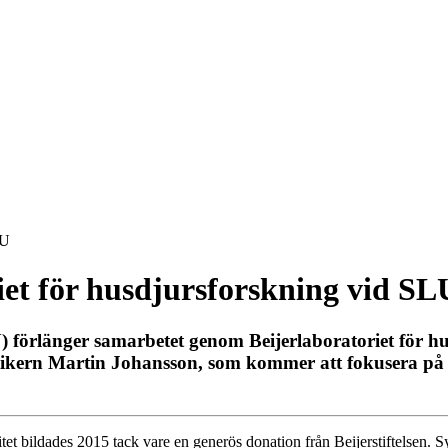
LU
riet för husdjursforskning vid SL
U) förlänger samarbetet genom Beijerlaboratoriet för hu
tikern Martin Johansson, som kommer att fokusera på 
itet bildades 2015 tack vare en generös donation från Beijerstiftelsen. S