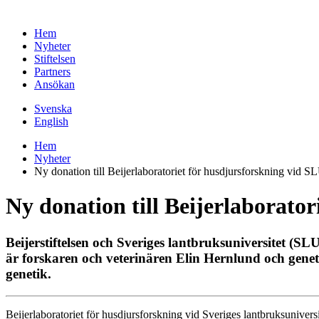
Hem
Nyheter
Stiftelsen
Partners
Ansökan
Svenska
English
Hem
Nyheter
Ny donation till Beijerlaboratoriet för husdjursforskning vid S
Ny donation till Beijerlaborato
Beijerstiftelsen och Sveriges lantbruksuniversitet (SL
är forskaren och veterinären Elin Hernlund och gene
genetik.
Beijerlaboratoriet för husdjursforskning vid Sveriges lantbruksunivers