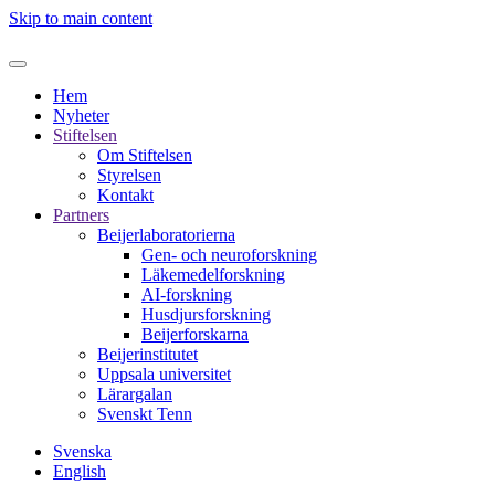
Skip to main content
Hem
Nyheter
Stiftelsen
Om Stiftelsen
Styrelsen
Kontakt
Partners
Beijerlaboratorierna
Gen- och neuroforskning
Läkemedelforskning
AI-forskning
Husdjursforskning
Beijerforskarna
Beijerinstitutet
Uppsala universitet
Lärargalan
Svenskt Tenn
Svenska
English