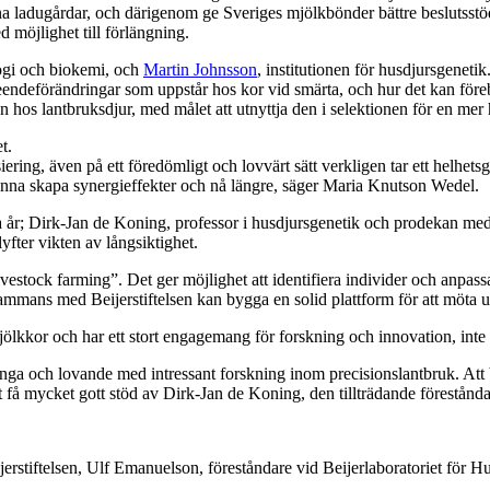
 ladugårdar, och därigenom ge Sveriges mjölkbönder bättre beslutsstöd.
d möjlighet till förlängning.
ologi och biokemi, och
Martin Johnsson
, institutionen för husdjursgene
teendeförändringar som uppstår hos kor vid smärta, och hur det kan för
 hos lantbruksdjur, med målet att utnyttja den i selektionen för en mer
et.
nsiering, även på ett föredömligt och lovvärt sätt verkligen tar ett helh
t kunna skapa synergieffekter och nå längre, säger Maria Knutson Wedel.
ta år; Dirk-Jan de Koning, professor i husdjursgenetik och prodekan med
ter vikten av långsiktighet.
stock farming”. Det ger möjlighet att identifiera individer och anpassa
llsammans med Beijerstiftelsen kan bygga en solid plattform för att möta 
kkor och har ett stort engagemang för forskning och innovation, inte min
unga och lovande med intressant forskning inom precisionslantbruk. Att 
 få mycket gott stöd av Dirk-Jan de Koning, den tillträdande förestånd
stiftelsen, Ulf Emanuelson, föreståndare vid Beijerlaboratoriet för Hus