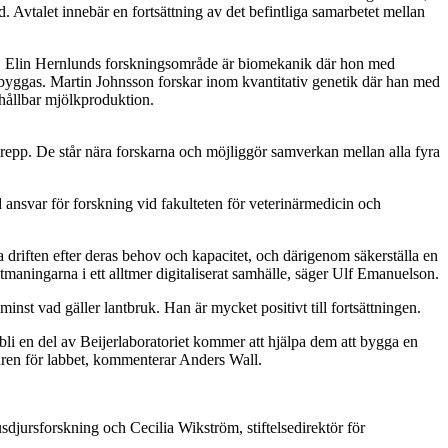
 Avtalet innebär en fortsättning av det befintliga samarbetet mellan
tik. Elin Hernlunds forskningsområde är biomekanik där hon med
ebyggas. Martin Johnsson forskar inom kvantitativ genetik där han med
 hållbar mjölkproduktion.
etsgrepp. De står nära forskarna och möjliggör samverkan mellan alla fyra
 ansvar för forskning vid fakulteten för veterinärmedicin och
 driften efter deras behov och kapacitet, och därigenom säkerställa en
utmaningarna i ett alltmer digitaliserat samhälle, säger Ulf Emanuelson.
st vad gäller lantbruk. Han är mycket positivt till fortsättningen.
bli en del av Beijerlaboratoriet kommer att hjälpa dem att bygga en
aren för labbet, kommenterar Anders Wall.
djursforskning och Cecilia Wikström, stiftelsedirektör för