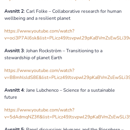
Avsnitt 2
: Carl Folke – Collaborative research for human
wellbeing and a resilient planet
https://www.youtube.com/watch?
v=oci3P7Al6sk&list=PLicz49Jtsvpwl29pKaBVmZsEwSLi3
Avsnitt 3
: Johan Rockström – Transitioning to a
stewardship of planet Earth
https://www.youtube.com/watch?
v=B8mhlsldS8E&list=PLicz49Jtsvpwl29pKaBVmZsEwSLi3
Avsnitt 4
: Jane Lubchenco – Science for a sustainable
future
https://www.youtube.com/watch?
v=5dAdmqNZ3fI&list=PLicz49Jtsvpwl29pKaBVmZsEwSLi3
Avsnitt 5
: Panel discussion: Humans and the Biosphere –