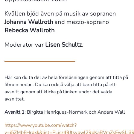
Kvällen bjöd även på musik av sopranen
Johanna Wallroth
and mezzo-soprano
Rebecka Wallroth
.
Moderator var
Lisen Schultz
.
Här kan du ta del av hela föreläsningen genom att titta på
filmen nedan. Du kan också välja att bara titta på ett
avsnitt genom att klicka på länken under det valda
avsnittet.
Avsnitt 1
: Birgitta Henriques-Normark och Anders Wall
https://www.youtube.com/watch?
v=j5ZMbEHrdxk&list=PLicz49Jtsvpwl29pKaBVmZsEwSLi3