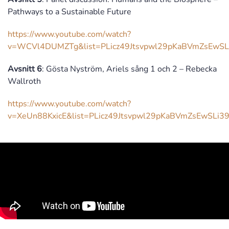
Pathways to a Sustainable Future
https://www.youtube.com/watch?
v=WCVl4DUMZTg&list=PLicz49Jtsvpwl29pKaBVmZsEwSL
Avsnitt 6
: Gösta Nyström, Ariels sång 1 och 2 – Rebecka
Wallroth
https://www.youtube.com/watch?
v=XeUn88KxicE&list=PLicz49Jtsvpwl29pKaBVmZsEwSLi3