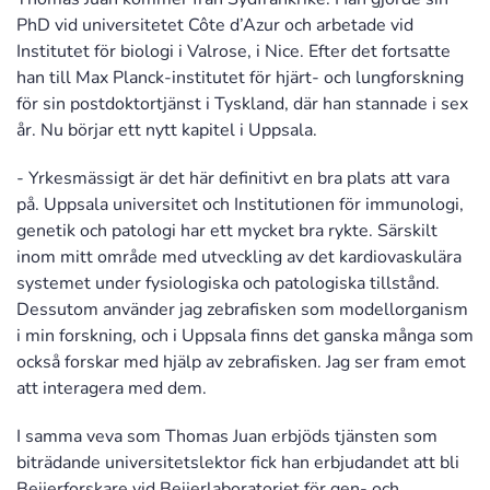
PhD vid universitetet Côte d’Azur och arbetade vid
Institutet för biologi i Valrose, i Nice. Efter det fortsatte
han till Max Planck-institutet för hjärt- och lungforskning
för sin postdoktortjänst i Tyskland, där han stannade i sex
år. Nu börjar ett nytt kapitel i Uppsala.
- Yrkesmässigt är det här definitivt en bra plats att vara
på. Uppsala universitet och Institutionen för immunologi,
genetik och patologi har ett mycket bra rykte. Särskilt
inom mitt område med utveckling av det kardiovaskulära
systemet under fysiologiska och patologiska tillstånd.
Dessutom använder jag zebrafisken som modellorganism
i min forskning, och i Uppsala finns det ganska många som
också forskar med hjälp av zebrafisken. Jag ser fram emot
att interagera med dem.
I samma veva som Thomas Juan erbjöds tjänsten som
biträdande universitetslektor fick han erbjudandet att bli
Beijerforskare vid Beijerlaboratoriet för gen- och