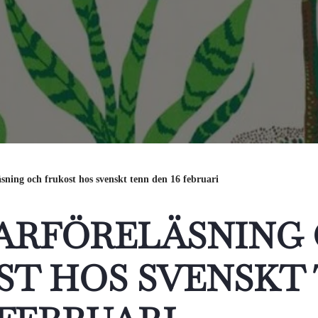
sning och frukost hos svenskt tenn den 16 februari
ARFÖRELÄSNING
ST HOS SVENSKT