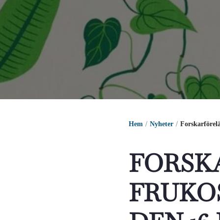
Hem
Nyheter
Forskarförelä
FORSK
FRUKO