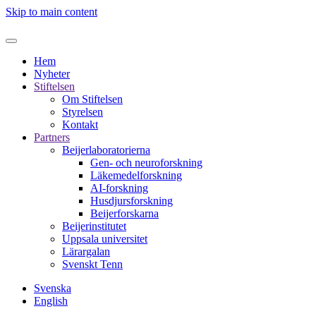
Skip to main content
Hem
Nyheter
Stiftelsen
Om Stiftelsen
Styrelsen
Kontakt
Partners
Beijerlaboratorierna
Gen- och neuroforskning
Läkemedelforskning
AI-forskning
Husdjursforskning
Beijerforskarna
Beijerinstitutet
Uppsala universitet
Lärargalan
Svenskt Tenn
Svenska
English