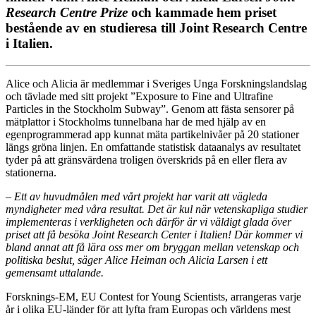
Research Centre Prize
och kammade hem priset
bestående av en studieresa till Joint Research Centre
i Italien.
Alice och Alicia är medlemmar i Sveriges Unga Forskningslandslag
och tävlade med sitt projekt ”Exposure to Fine and Ultrafine
Particles in the Stockholm Subway”. Genom att fästa sensorer på
mätplattor i Stockholms tunnelbana har de med hjälp av en
egenprogrammerad app kunnat mäta partikelnivåer på 20 stationer
längs gröna linjen. En omfattande statistisk dataanalys av resultatet
tyder på att gränsvärdena troligen överskrids på en eller flera av
stationerna.
– Ett av huvudmålen med vårt projekt har varit att vägleda
myndigheter med våra resultat. Det är kul när vetenskapliga studier
implementeras i verkligheten och därför är vi väldigt glada över
priset att få besöka Joint Research Center i Italien! Där kommer vi
bland annat att få lära oss mer om bryggan mellan vetenskap och
politiska beslut, säger Alice Heiman och Alicia Larsen i ett
gemensamt uttalande.
Forsknings-EM, EU Contest for Young Scientists, arrangeras varje
år i olika EU-länder för att lyfta fram Europas och världens mest