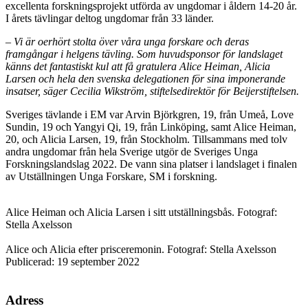
excellenta forskningsprojekt utförda av ungdomar i åldern 14-20 år.
I årets tävlingar deltog ungdomar från 33 länder.
– Vi är oerhört stolta över våra unga forskare och deras
framgångar i helgens tävling. Som huvudsponsor för landslaget
känns det fantastiskt kul att få gratulera Alice Heiman, Alicia
Larsen och hela den svenska delegationen för sina imponerande
insatser, säger Cecilia Wikström, stiftelsedirektör för Beijerstiftelsen.
Sveriges tävlande i EM var Arvin Björkgren, 19, från Umeå, Love
Sundin, 19 och Yangyi Qi, 19, från Linköping, samt Alice Heiman,
20, och Alicia Larsen, 19, från Stockholm. Tillsammans med tolv
andra ungdomar från hela Sverige utgör de Sveriges Unga
Forskningslandslag 2022. De vann sina platser i landslaget i finalen
av Utställningen Unga Forskare, SM i forskning.
Alice Heiman och Alicia Larsen i sitt utställningsbås. Fotograf:
Stella Axelsson
Alice och Alicia efter prisceremonin. Fotograf: Stella Axelsson
Publicerad: 19 september 2022
Adress